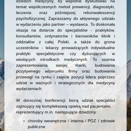
dziedzin medycyny, by wspólnie dyskutować na
temat współczesnych metod prewencji, diagnostyki,
leczenia oraz późniejszej rekonwalescencji
psychofizycznej. Zapraszamy do aktywnego udziału
w wydarzeniu jako partner – wystawca. To doskonała
okazja na dotarcie do specjalistów - praktyków,
konsultantów, ordynatorów i kierowników klinik i
oddziałów z całej Polski, a także do grona
uczestników - lekarzy prowadzących indywidualne
praktyki specjalistyczne czy dyżurujących w
wiodących ośrodkach medycznych. To szansa
zaprezentowania swojej marki, budowania
pozytywnego wizerunku firmy oraz budowania
przewagi na rynku i zajęcie pozycji lidera poprzzez
udział w ważnych i strategicznych dla medycyny
wydarzeniach.
W dorocznej konferencji biorą udział specjaliści
zajmujący się kompleksową opieką nad pacjentami,
reprezentujący m.in. następujące dziedziny:
choroby wewnętrzne / interna / POZ / zdrowie
publiczne