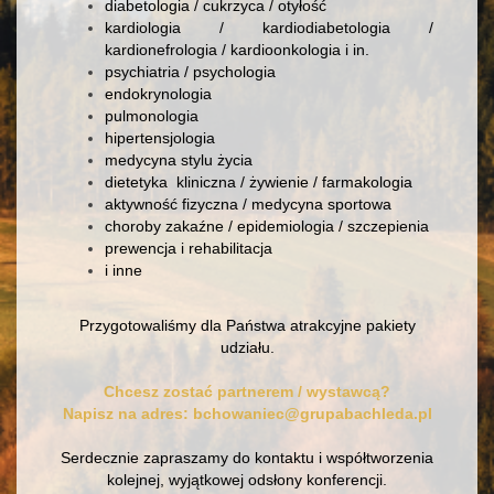
diabetologia / cukrzyca / otyłość
kardiologia / kardiodiabetologia /
kardionefrologia / kardioonkologia i in.
psychiatria / psychologia
endokrynologia
pulmonologia
hipertensjologia
medycyna stylu życia
dietetyka kliniczna / żywienie / farmakologia
aktywność fizyczna / medycyna sportowa
choroby zakaźne / epidemiologia / szczepienia
prewencja i rehabilitacja
i inne
Przygotowaliśmy dla Państwa atrakcyjne pakiety
udziału.
Chcesz zostać partnerem / wystawcą?
Napisz na adres:
bchowaniec@grupabachleda.pl
Serdecznie zapraszamy do kontaktu i współtworzenia
kolejnej, wyjątkowej odsłony konferencji.